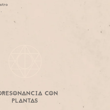
stro
.
ORESONANCIA CON
PLANTAS