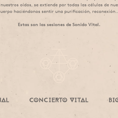
nuestros oídos, se extiende por todas las células de nue
cuerpo haciéndonos sentir una purificación, reconexión..
Estas son las sesiones de Sonido Vital.
NAL
CONCIERTO VITAL
BI