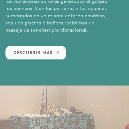
las vibraciones sonoras generadas al golpear
los cuencos. Con las personas y los cuencos
sumergidos en un mismo entorno acuático,
sea una piscina o bañera recibimos un
masaje de sonoterapia vibracional
.
DESCUBRIR MÁS