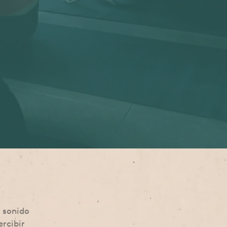
l sonido
ercibir