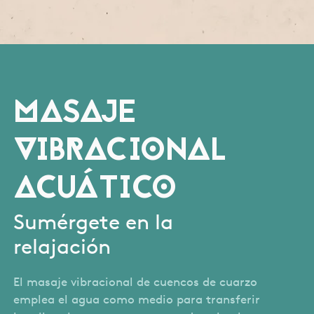
MASAJE
VIBRACIONAL
ACUÁTICO
Sumérgete en la
relajación
El masaje vibracional de cuencos de cuarzo
emplea el agua como medio para transferir